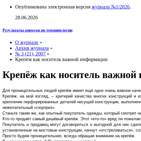
Опубликована электронная версия
журнала №1/2026
.
28.06.2026
Результаты опросов по терминологии
О журнале
»
Архив журнала
»
№ 3 (21), 2007
»
Крепёж как носитель важной информации
Крепёж как носитель важной
Для проницательных людей крепёж имеет ещё одно очень важное качест
Крепёж, на мой взгляд, – критерий качества многих конструкций и 
крепление перфорированных деталей несущей конструкции, выполненн
нежелательный «сюрприз».
Станьте таким же, как опытный покупатель одежды, который смотрит не 
Кто-то продаёт самый дешёвый крепёж. Этот «кто-то» вряд ли пожелае
Покупатель и продавец могут договориться о выгодной для них сде
установленные на мостовые конструкции, начнут «отстреливаться», со
Просто будем проницательнее, всегда обращая внимание на крепёж.