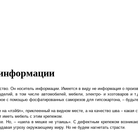
 информации
во. Он носитель информации. Имеется в виду не информация о производ
изделий, в том числе автомобилей, мебели, электро- и хозтоваров и 
ое с помощью фосфатированных саморезов для гипсокартона, – будьте 
на «лэйбл», приклеенный на видном месте, а на качество шва – какая ст
т иметь мебель с этим крепежом.
лке. Но, – «шила в мешке не утаишь». С дефектным крепежом возника
здавая угрозу окружающему миру. Но не будем нагнетать страсти.